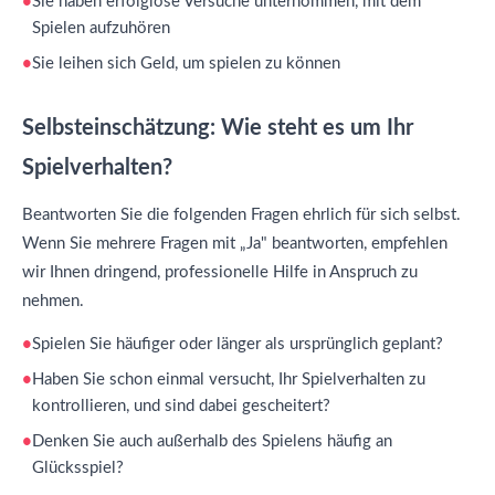
Sie haben erfolglose Versuche unternommen, mit dem
Spielen aufzuhören
Sie leihen sich Geld, um spielen zu können
Selbsteinschätzung: Wie steht es um Ihr
Spielverhalten?
Beantworten Sie die folgenden Fragen ehrlich für sich selbst.
Wenn Sie mehrere Fragen mit „Ja" beantworten, empfehlen
wir Ihnen dringend, professionelle Hilfe in Anspruch zu
nehmen.
Spielen Sie häufiger oder länger als ursprünglich geplant?
Haben Sie schon einmal versucht, Ihr Spielverhalten zu
kontrollieren, und sind dabei gescheitert?
Denken Sie auch außerhalb des Spielens häufig an
Glücksspiel?