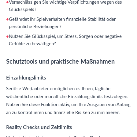
Vernachlässigen Sie wichtige Verpflichtungen wegen des
Glücksspiels?
Gefährdet Ihr Spielverhalten finanzielle Stabilität oder
persönliche Beziehungen?
Nutzen Sie Glücksspiel, um Stress, Sorgen oder negative
Gefühle zu bewältigen?
Schutztools und praktische Maßnahmen
Einzahlungslimits
Seriöse Wettanbieter ermöglichen es Ihnen, tägliche,
wöchentliche oder monatliche Einzahlungslimits festzulegen.
Nutzen Sie diese Funktion aktiv, um Ihre Ausgaben von Anfang
an zu kontrollieren und finanzielle Risiken zu minimieren.
Reality Checks und Zeitlimits