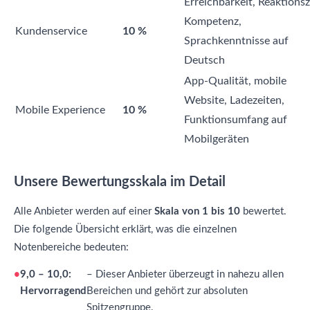
Erreichbarkeit, Reaktionsz
Kompetenz,
Kundenservice
10 %
Sprachkenntnisse auf
Deutsch
App-Qualität, mobile
Website, Ladezeiten,
Mobile Experience
10 %
Funktionsumfang auf
Mobilgeräten
Unsere Bewertungsskala im Detail
Alle Anbieter werden auf einer
Skala von 1 bis 10
bewertet.
Die folgende Übersicht erklärt, was die einzelnen
Notenbereiche bedeuten:
9,0 – 10,0:
– Dieser Anbieter überzeugt in nahezu allen
Hervorragend
Bereichen und gehört zur absoluten
Spitzengruppe.