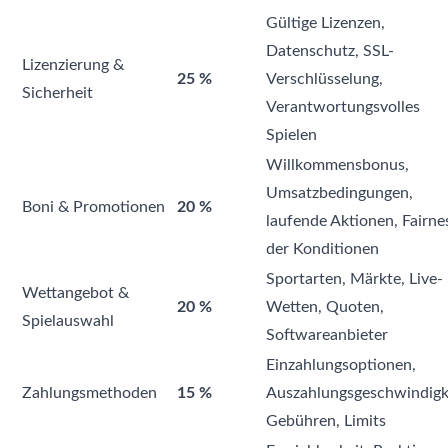
Gültige Lizenzen,
Datenschutz, SSL-
Lizenzierung &
25 %
Verschlüsselung,
Sicherheit
Verantwortungsvolles
Spielen
Willkommensbonus,
Umsatzbedingungen,
Boni & Promotionen
20 %
laufende Aktionen, Fairne
der Konditionen
Sportarten, Märkte, Live-
Wettangebot &
20 %
Wetten, Quoten,
Spielauswahl
Softwareanbieter
Einzahlungsoptionen,
Zahlungsmethoden
15 %
Auszahlungsgeschwindigk
Gebühren, Limits