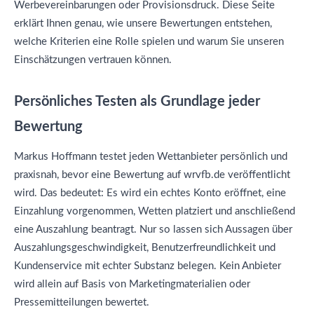
Werbevereinbarungen oder Provisionsdruck. Diese Seite
erklärt Ihnen genau, wie unsere Bewertungen entstehen,
welche Kriterien eine Rolle spielen und warum Sie unseren
Einschätzungen vertrauen können.
Persönliches Testen als Grundlage jeder
Bewertung
Markus Hoffmann testet jeden Wettanbieter persönlich und
praxisnah, bevor eine Bewertung auf wrvfb.de veröffentlicht
wird. Das bedeutet: Es wird ein echtes Konto eröffnet, eine
Einzahlung vorgenommen, Wetten platziert und anschließend
eine Auszahlung beantragt. Nur so lassen sich Aussagen über
Auszahlungsgeschwindigkeit, Benutzerfreundlichkeit und
Kundenservice mit echter Substanz belegen. Kein Anbieter
wird allein auf Basis von Marketingmaterialien oder
Pressemitteilungen bewertet.