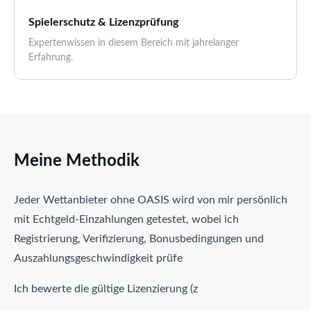
Spielerschutz & Lizenzprüfung
Expertenwissen in diesem Bereich mit jahrelanger
Erfahrung.
Meine Methodik
Jeder Wettanbieter ohne OASIS wird von mir persönlich
mit Echtgeld-Einzahlungen getestet, wobei ich
Registrierung, Verifizierung, Bonusbedingungen und
Auszahlungsgeschwindigkeit prüfe
Ich bewerte die gültige Lizenzierung (z