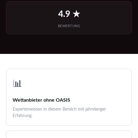
4.9 ★
BEWERTUNG
📊
Wettanbieter ohne OASIS
Expertenwissen in diesem Bereich mit jahrelanger
Erfahrung.