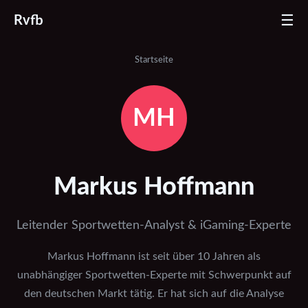
☰
Rvfb
Startseite
MH
Markus Hoffmann
Leitender Sportwetten-Analyst & iGaming-Experte
Markus Hoffmann ist seit über 10 Jahren als
unabhängiger Sportwetten-Experte mit Schwerpunkt auf
den deutschen Markt tätig. Er hat sich auf die Analyse