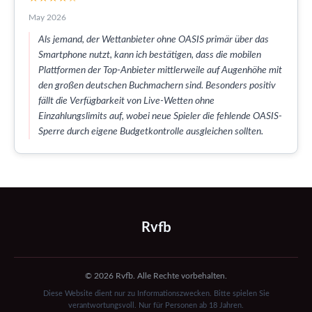
May 2026
Als jemand, der Wettanbieter ohne OASIS primär über das
Smartphone nutzt, kann ich bestätigen, dass die mobilen
Plattformen der Top-Anbieter mittlerweile auf Augenhöhe mit
den großen deutschen Buchmachern sind. Besonders positiv
fällt die Verfügbarkeit von Live-Wetten ohne
Einzahlungslimits auf, wobei neue Spieler die fehlende OASIS-
Sperre durch eigene Budgetkontrolle ausgleichen sollten.
Rvfb
© 2026 Rvfb. Alle Rechte vorbehalten.
Diese Website dient nur zu Informationszwecken. Bitte spielen Sie
verantwortungsvoll. Nur für Personen ab 18 Jahren.